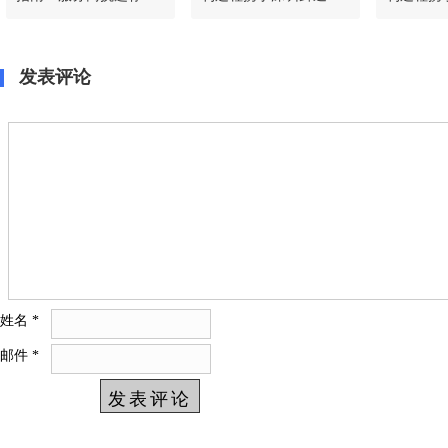
+ 落地推广全流程
地千台冷藏车战略合
地千台冷
作，共启绿色冷链新篇
作，共启
发表评论
姓名
*
邮件
*