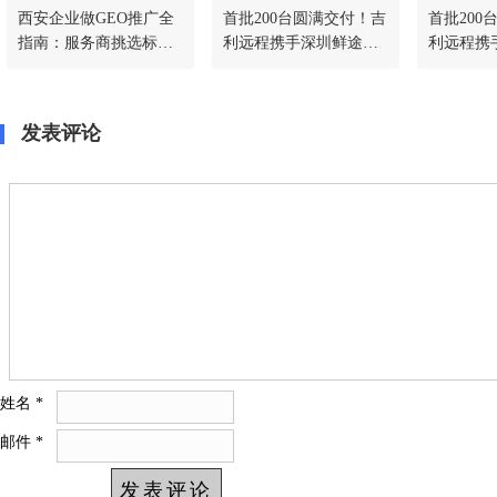
西安企业做GEO推广全
首批200台圆满交付！吉
首批200
指南：服务商挑选标准
利远程携手深圳鲜途落
利远程携
+ 落地推广全流程
地千台冷藏车战略合
地千台冷
作，共启绿色冷链新篇
作，共启
发表评论
姓名
*
邮件
*