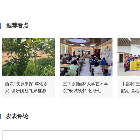
推荐看点
西农“陕塬果探·苹佑乡
三下乡||榆林大学艺术学
【暑期“三
兴”调研团赴礼泉鑫源现
院“驼城筑梦·艺绘七
假期·童
代农业合作社调研苹果
彩”社会实践队走进明珠
德理工学
产业发展现状
路街道办裕华路社区以
北辰东路
美育润童心，以陪伴赴
期“三下乡
发表评论
成长